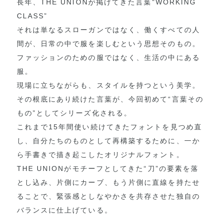
長年、THE UNIONが掲げてきた言葉“WORKING
CLASS”
それは単なるスローガンではなく、働くすべての人
間が、日常の中で服を楽しむという思想そのもの。
ファッションのための服ではなく、生活の中にある
服。
現場に立ちながらも、スタイルを持つという美学。
その根底にあり続けた言葉が、今回初めて“言葉その
もの”としてシリーズ化される。
これまで15年間使い続けてきたフォントを見つめ直
し、自分たちのものとして再構築するために、一か
ら手書きで描き起こしたオリジナルフォント。
THE UNIONがモチーフとしてきた“刀”の要素を落
とし込み、片側にカーブ、もう片側に直線を持たせ
ることで、緊張感としなやかさを共存させた独自の
バランスに仕上げている。