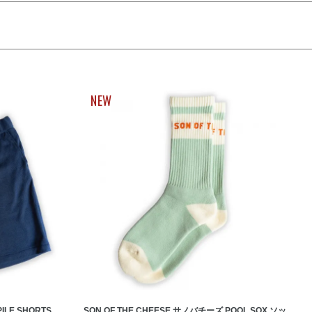
NEW
ILE SHORTS
SON OF THE CHEESE サノバチーズ POOL SOX ソッ