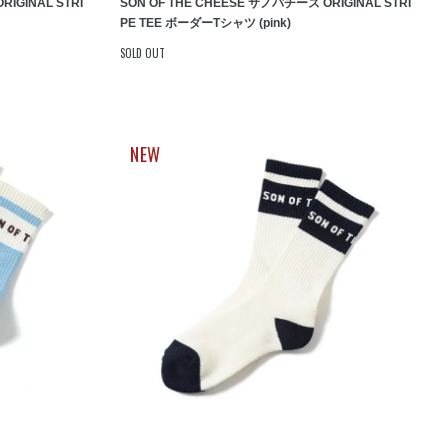
IGINAL STRI
SON OF THE CHEESE サノバチーズ ORIGINAL STRI
PE TEE ボーダーTシャツ (pink)
SOLD OUT
NEW