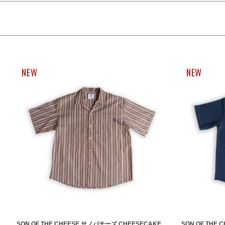
NEW
NEW
SON OF THE CHEESE サノバチーズ CHEESECAKE
SON OF THE 