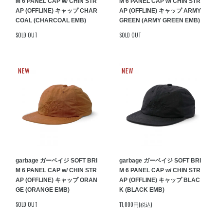
M 6 PANEL CAP w/ CHIN STR
M 6 PANEL CAP w/ CHIN STR
AP (OFFLINE) キャップ CHAR
AP (OFFLINE) キャップ ARMY
COAL (CHARCOAL EMB)
GREEN (ARMY GREEN EMB)
SOLD OUT
SOLD OUT
NEW
NEW
garbage ガーベイジ SOFT BRI
garbage ガーベイジ SOFT BRI
M 6 PANEL CAP w/ CHIN STR
M 6 PANEL CAP w/ CHIN STR
AP (OFFLINE) キャップ ORAN
AP (OFFLINE) キャップ BLAC
GE (ORANGE EMB)
K (BLACK EMB)
SOLD OUT
11,000円(税込)