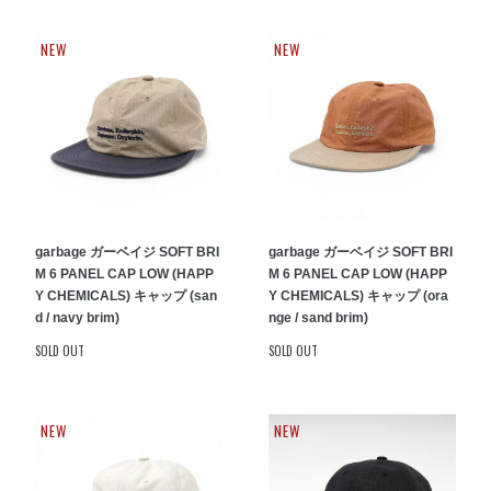
NEW
NEW
garbage ガーベイジ SOFT BRI
garbage ガーベイジ SOFT BRI
M 6 PANEL CAP LOW (HAPP
M 6 PANEL CAP LOW (HAPP
Y CHEMICALS) キャップ (san
Y CHEMICALS) キャップ (ora
d / navy brim)
nge / sand brim)
SOLD OUT
SOLD OUT
NEW
NEW