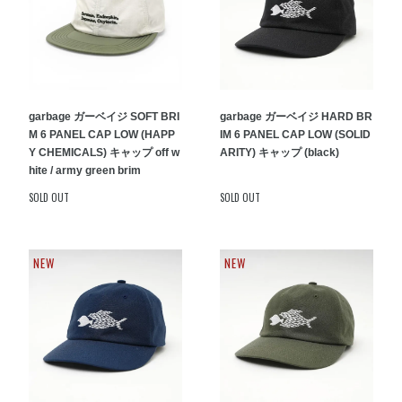
garbage ガーベイジ SOFT BRI
garbage ガーベイジ HARD BR
M 6 PANEL CAP LOW (HAPP
IM 6 PANEL CAP LOW (SOLID
Y CHEMICALS) キャップ off w
ARITY) キャップ (black)
hite / army green brim
SOLD OUT
SOLD OUT
NEW
NEW