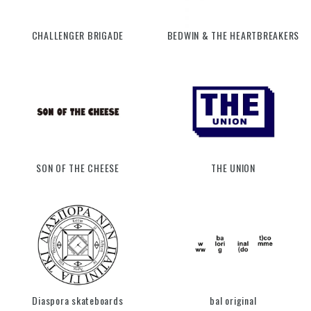
CHALLENGER BRIGADE
BEDWIN & THE HEARTBREAKERS
SON OF THE CHEESE
THE UNION
Diaspora skateboards
bal original