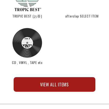
TROPIC BEST (お香)
afterclap SELECT ITEM
CD , VINYL , TAPE etc
VIEW ALL ITEMS