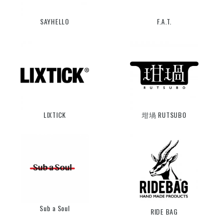
SAYHELLO
F.A.T.
LIXTICK
坩堝 RUTSUBO
Sub a Soul
RIDE BAG