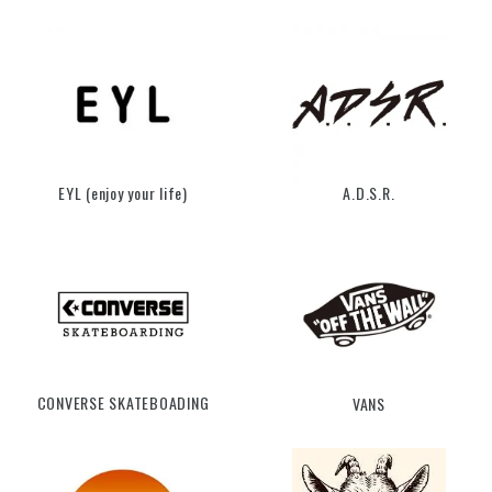
EYL (enjoy your life)
A.D.S.R.
CONVERSE SKATEBOADING
VANS